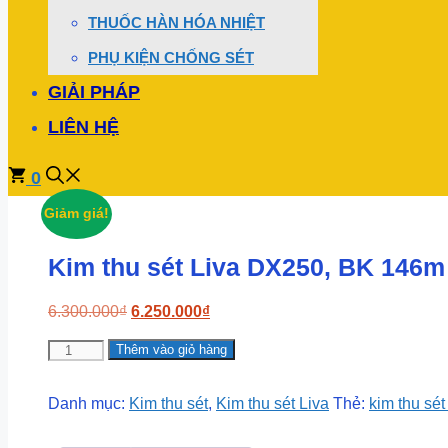
THUỐC HÀN HÓA NHIỆT
PHỤ KIỆN CHỐNG SÉT
GIẢI PHÁP
LIÊN HỆ
0
Giảm giá!
Kim thu sét Liva DX250, BK 146m
Giá
Giá
6.300.000
₫
6.250.000
₫
gốc
hiện
Kim
Thêm vào giỏ hàng
là:
tại
thu
6.300.000₫.
là:
sét
6.250.000₫.
Danh mục:
Kim thu sét
,
Kim thu sét Liva
Thẻ:
kim thu sét
Liva
DX250,