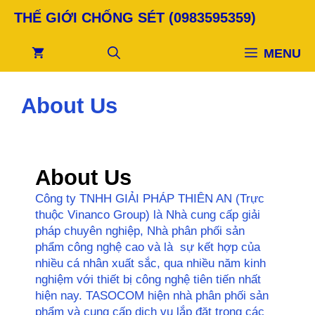
Chuyển
THẾ GIỚI CHỐNG SÉT (0983595359)
đến
nội
MENU
dung
About Us
About Us
Công ty TNHH GIẢI PHÁP THIÊN AN (Trực
thuộc Vinanco Group) là Nhà cung cấp giải
pháp chuyên nghiệp, Nhà phân phối sản
phẩm công nghệ cao và là sự kết hợp của
nhiều cá nhân xuất sắc, qua nhiều năm kinh
nghiệm với thiết bị công nghệ tiên tiến nhất
hiện nay. TASOCOM hiện nhà phân phối sản
phẩm và cung cấp dịch vụ lắp đặt trong các