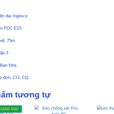
iện đại Ingesco
co PDC E15
 vệ: 75m
ấp 3
 Ban Nha
a đơn, CO, CQ.
hẩm tương tự
GIẢM GIÁ!