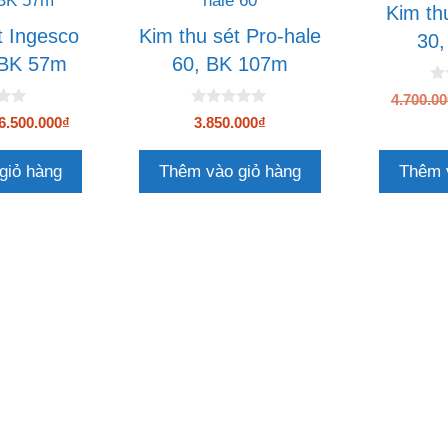
Kim thu
t Ingesco
Kim thu sét Pro-hale
30
 BK 57m
60, BK 107m
0
4.700.00
n
0
Giá
Giá
g
6.500.000
₫
3.850.000
₫
n
o
gốc
hiện
g
à
o
là:
tại
i
giỏ hàng
Thêm vào giỏ hàng
Thêm 
à
5
7.000.000₫.
là:
i
5
6.500.000₫.