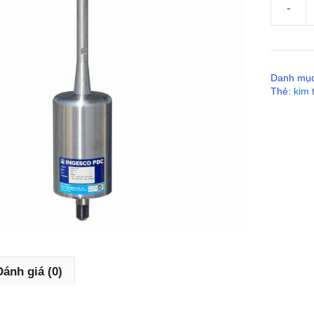
-
Kim
thu
sét
Ingesco
Danh mụ
PDC
Thẻ:
kim 
E15,
BK
75m
số
lượng
Đánh giá (0)