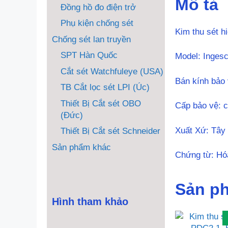
Mô tả
Đồng hồ đo điện trở
Phụ kiện chống sét
Kim thu sét h
Chống sét lan truyền
SPT Hàn Quốc
Model: Inges
Cắt sét Watchfuleye (USA)
Bán kính bảo
TB Cắt lọc sét LPI (Úc)
Thiết Bị Cắt sét OBO
Cấp bảo vệ: c
(Đức)
Xuất Xứ: Tây
Thiết Bị Cắt sét Schneider
Sản phẩm khác
Chứng từ: Hó
Sản p
Hình tham khảo