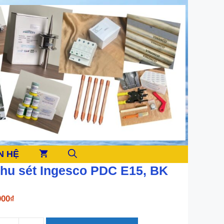
N HỆ
thu sét Ingesco PDC E15, BK
000
₫