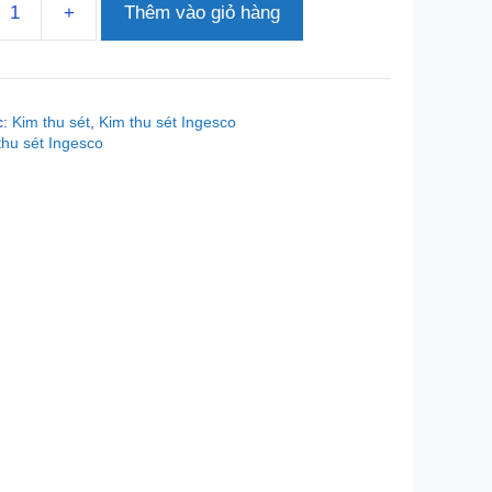
+
Thêm vào giỏ hàng
c:
Kim thu sét
,
Kim thu sét Ingesco
thu sét Ingesco