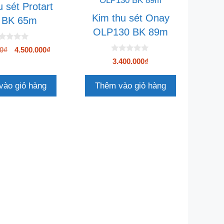
 sét Protart
Kim thu sét Onay
, BK 65m
OLP130 BK 89m
Giá
Giá
0
₫
4.500.000
₫
0
gốc
hiện
3.400.000
₫
n
là:
tại
g
4.700.000₫.
là:
o
vào giỏ hàng
Thêm vào giỏ hàng
à
4.500.000₫.
i
5