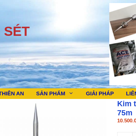
 SÉT
THIÊN AN
SẢN PHẨM
GIẢI PHÁP
LIÊ
Kim 
75m
10.500.