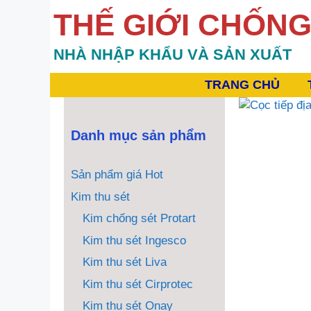
Chuyển
THẾ GIỚI CHỐNG 
đến
nội
NHÀ NHẬP KHẨU VÀ SẢN XUẤT
dung
TRANG CHỦ
Danh mục sản phẩm
Sản phẩm giá Hot
Kim thu sét
Kim chống sét Protart
Kim thu sét Ingesco
Kim thu sét Liva
Kim thu sét Cirprotec
Kim thu sét Onay