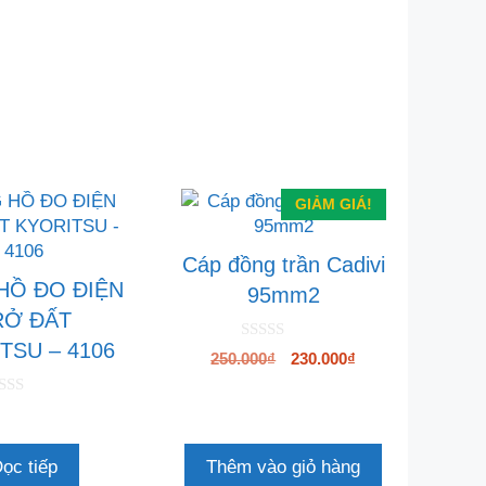
GIẢM GIÁ!
Cáp đồng trần Cadivi
HỒ ĐO ĐIỆN
95mm2
RỞ ĐẤT
TSU – 4106
0
Giá
Giá
250.000
₫
230.000
₫
n
gốc
hiện
g
o
là:
tại
à
250.000₫.
là:
i
5
230.000₫.
ọc tiếp
Thêm vào giỏ hàng