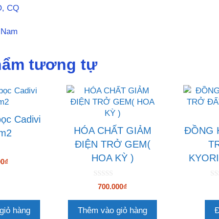
O, CQ
t Nam
hẩm tương tự
ọc Cadivi
HÓA CHẤT GIẢM
ĐỒNG 
m2
ĐIỆN TRỞ GEM(
T
HOA KỲ )
KYORI
00
₫
0
0
700.000
₫
n
n
g
g
o
o
giỏ hàng
Thêm vào giỏ hàng
Đ
à
à
i
i