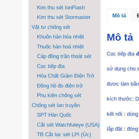
Kim thu sét IonFlash
Mô tả
Kim thu sét Stormaster
Vật tư chống sét
Mô tả
Khuôn hàn hóa nhiệt
Thuốc hàn hoá nhiệt
Cọc tiếp địa
đ
Cáp đồng trần thoát sét
Cọc tiếp địa
sử dụng cho cá
Hóa Chất Giảm Điện Trở
đươc làm bằng
Đồng hồ đo điện trở
Phụ kiện chống sét
kích thước: 
Chống sét lan truyền
kết nối : dùng
SPT Hàn Quốc
Cắt sét Watchfuleye (USA)
lắp đặt : đóng
TB Cắt lọc sét LPI (Úc)