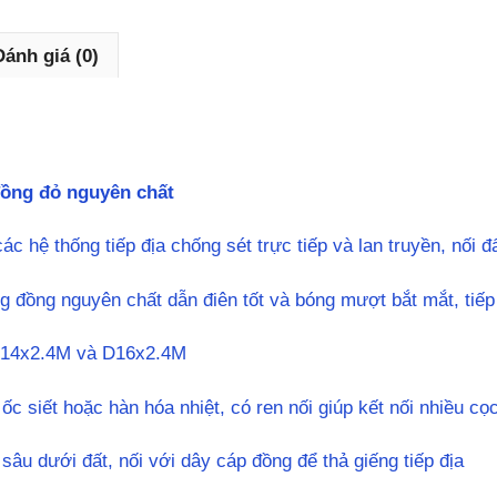
Nam
D16
Đánh giá (0)
số
lượng
ồng đỏ nguyên chất
c hệ thống tiếp địa chống sét trực tiếp và lan truyền, nối đ
 đồng nguyên chất dẫn điên tốt và bóng mượt bắt mắt, tiếp 
D14x2.4M và D16x2.4M
 ốc siết hoặc hàn hóa nhiệt, có ren nối giúp kết nối nhiều c
 sâu dưới đất, nối với dây cáp đồng để thả giếng tiếp địa