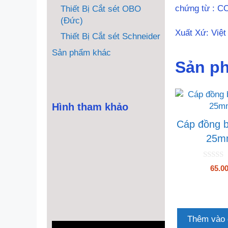
chứng từ : C
Thiết Bị Cắt sét OBO
(Đức)
Xuất Xứ: Việ
Thiết Bị Cắt sét Schneider
Sản phẩm khác
Sản p
Hình tham khảo
Cáp đồng b
25m
0
65.0
n
g
o
à
i
5
Thêm vào 