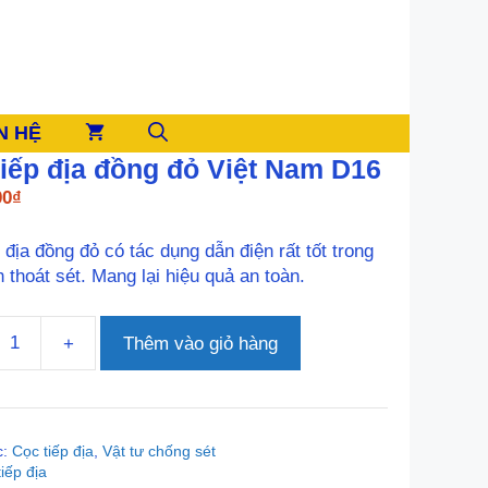
N HỆ
tiếp địa đồng đỏ Việt Nam D16
00
₫
 địa đồng đỏ có tác dụng dẫn điện rất tốt trong
h thoát sét. Mang lại hiệu quả an toàn.
+
Thêm vào giỏ hàng
c:
Cọc tiếp địa
,
Vật tư chống sét
tiếp địa