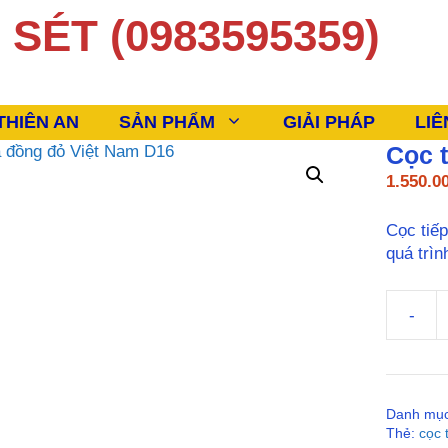
SÉT (0983595359)
THIÊN AN
SẢN PHẨM
GIẢI PHÁP
LIÊ
Cọc 
1.550.0
Cọc tiếp
quá trìn
-
Cọc
tiếp
địa
đồng
Danh mụ
đỏ
Thẻ:
cọc 
Việt