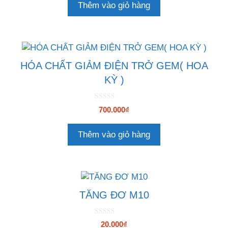
là:
tại
Thêm vào giỏ hàng
à
219.000₫.
là:
i
5
197.000₫.
HÓA CHẤT GIẢM ĐIỆN TRỞ GEM( HOA
KỲ )
0
700.000
₫
n
g
o
Thêm vào giỏ hàng
à
i
5
TĂNG ĐƠ M10
0
20.000
₫