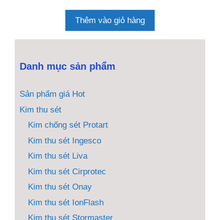
n
g
o
Thêm vào giỏ hàng
à
i
5
Danh mục sản phẩm
Sản phẩm giá Hot
Kim thu sét
Kim chống sét Protart
Kim thu sét Ingesco
Kim thu sét Liva
Kim thu sét Cirprotec
Kim thu sét Onay
Kim thu sét IonFlash
Kim thu sét Stormaster