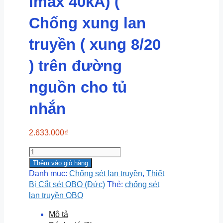
Imax 40kA) (
Chống xung lan
truyền ( xung 8/20
) trên đường
nguồn cho tủ
nhắn
2.633.000
₫
V20-
C/1+NPE-
Thêm vào giỏ hàng
280
Danh mục:
Chống sét lan truyền
,
Thiết
(280V,
Bị Cắt sét OBO (Đức)
Thẻ:
chống sét
1P,
lan truyền OBO
In
Mô tả
20kA,