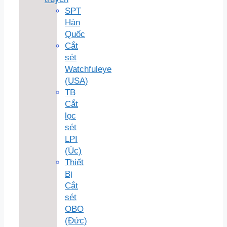
SPT
Hàn
Quốc
Cắt
sét
Watchfuleye
(USA)
TB
Cắt
lọc
sét
LPI
(Úc)
Thiết
Bị
Cắt
sét
OBO
(Đức)