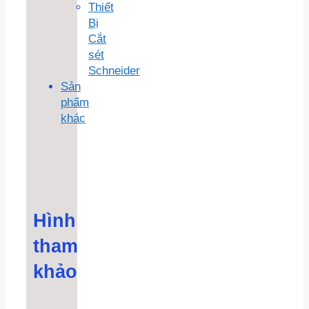
Thiết
Bị
Cắt
sét
Schneider
Sản
phẩm
khác
Hình
tham
khảo