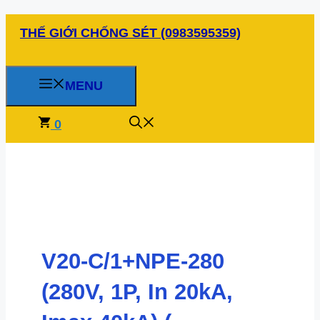
Chuyển
THẾ GIỚI CHỐNG SÉT (0983595359)
đến
nội
dung
MENU
0
V20-C/1+NPE-280
(280V, 1P, In 20kA,