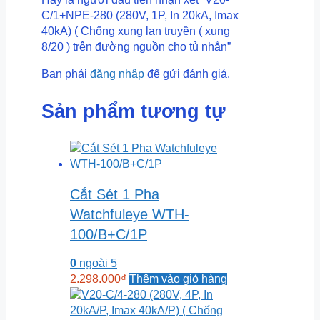
C/1+NPE-280 (280V, 1P, In 20kA, Imax
40kA) ( Chống xung lan truyền ( xung
8/20 ) trên đường nguồn cho tủ nhắn”
Bạn phải
đăng nhập
để gửi đánh giá.
Sản phẩm tương tự
Cắt Sét 1 Pha
Watchfuleye WTH-
100/B+C/1P
0
ngoài 5
2.298.000
₫
Thêm vào giỏ hàng