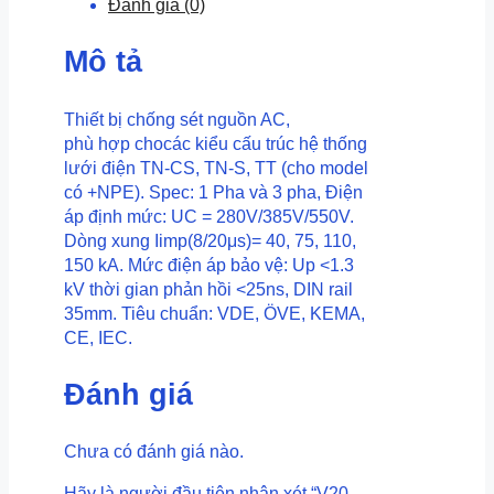
Đánh giá (0)
Imax
40kA)
Mô tả
(
Chống
xung
Thiết bị chống sét nguồn AC,
lan
phù hợp chocác kiểu cấu trúc hệ thống
truyền
lưới điện TN-CS, TN-S, TT (cho model
(
có +NPE). Spec: 1 Pha và 3 pha, Điện
xung
áp định mức: UC = 280V/385V/550V.
8/20
Dòng xung Iimp(8/20μs)= 40, 75, 110,
)
150 kA. Mức điện áp bảo vệ: Up <1.3
trên
kV thời gian phản hồi <25ns, DIN rail
đường
35mm. Tiêu chuẩn: VDE, ÖVE, KEMA,
nguồn
CE, IEC.
cho
tủ
Đánh giá
nhắn
số
lượng
Chưa có đánh giá nào.
Hãy là người đầu tiên nhận xét “V20-