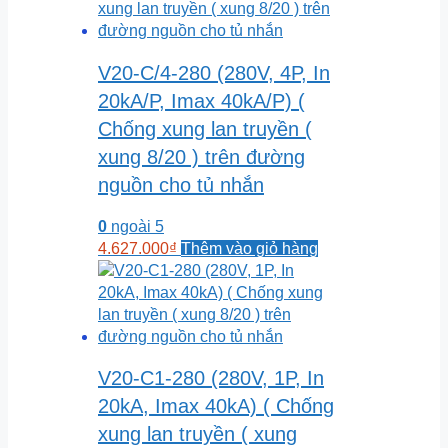
V20-C/4-280 (280V, 4P, In
20kA/P, Imax 40kA/P) (
Chống xung lan truyền (
xung 8/20 ) trên đường
nguồn cho tủ nhắn
0
ngoài 5
4.627.000
₫
Thêm vào giỏ hàng
V20-C1-280 (280V, 1P, In
20kA, Imax 40kA) ( Chống
xung lan truyền ( xung