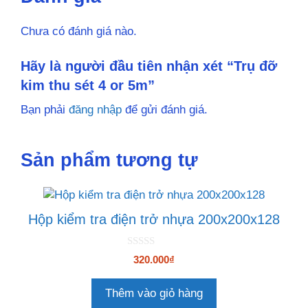
Chưa có đánh giá nào.
Hãy là người đầu tiên nhận xét “Trụ đỡ
kim thu sét 4 or 5m”
Bạn phải
đăng nhập
để gửi đánh giá.
Sản phẩm tương tự
Hộp kiểm tra điện trở nhựa 200x200x128
0
320.000
₫
n
g
o
Thêm vào giỏ hàng
à
i