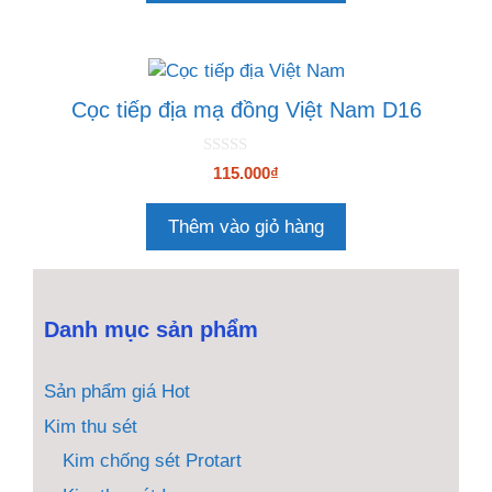
5
Cọc tiếp địa mạ đồng Việt Nam D16
0
115.000
₫
n
g
o
Thêm vào giỏ hàng
à
i
5
Danh mục sản phẩm
Sản phẩm giá Hot
Kim thu sét
Kim chống sét Protart