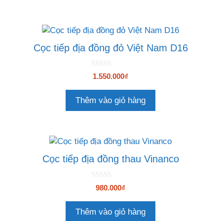
5
Cọc tiếp địa đồng đỏ Việt Nam D16
0
1.550.000
₫
n
g
o
Thêm vào giỏ hàng
à
i
5
Cọc tiếp địa đồng thau Vinanco
0
980.000
₫
n
g
o
Thêm vào giỏ hàng
à
i