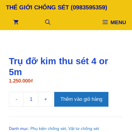
Chuyển
THẾ GIỚI CHỐNG SÉT (0983595359)
đến
nội
MENU
dung
Trụ đỡ kim thu sét 4 or
5m
1.250.000
₫
-
+
Thêm vào giỏ hàng
Trụ
đỡ
kim
thu
Danh mục:
Phụ kiện chống sét
,
Vật tư chống sét
sét