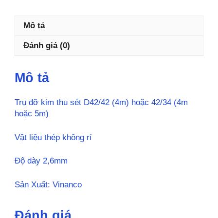
4
or
Mô tả
5m
số
Đánh giá (0)
lượng
Mô tả
Trụ đỡ kim thu sét D42/42 (4m) hoặc 42/34 (4m
hoặc 5m)
Vật liệu thép không rỉ
Độ dày 2,6mm
Sản Xuất: Vinanco
Đánh giá