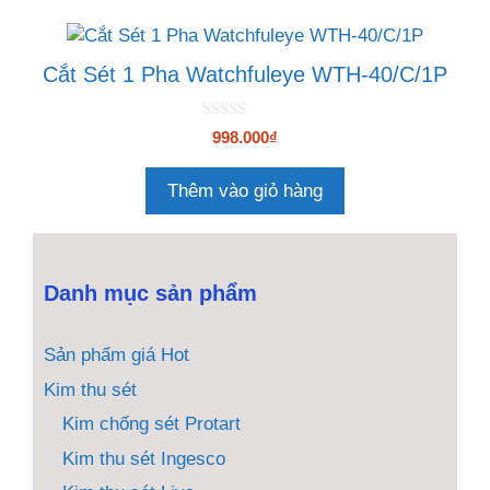
Cắt Sét 1 Pha Watchfuleye WTH-40/C/1P
0
998.000
₫
n
g
o
Thêm vào giỏ hàng
à
i
5
Danh mục sản phẩm
Sản phẩm giá Hot
Kim thu sét
Kim chống sét Protart
Kim thu sét Ingesco