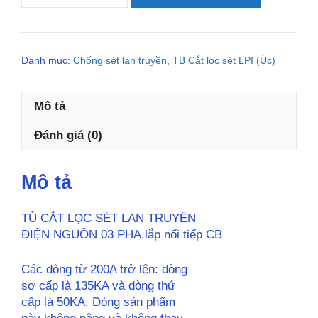
480-
135+50-
AIMCB
Danh mục:
Chống sét lan truyền
,
TB Cắt lọc sét LPI (Úc)
dòng
tải
1500A,
Mô tả
chịu
quá
Đánh giá (0)
áp
liên
tục
Mô tả
lên
đến
TỦ CẮT LỌC SÉT LAN TRUYỀN
480V
ĐIỆN NGUỒN 03 PHA,lắp nối tiếp CB
số
lượng
Các dòng từ 200A trở lên: dòng
sơ cấp là 135KA và dòng thứ
cấp là 50KA. Dòng sản phẩm