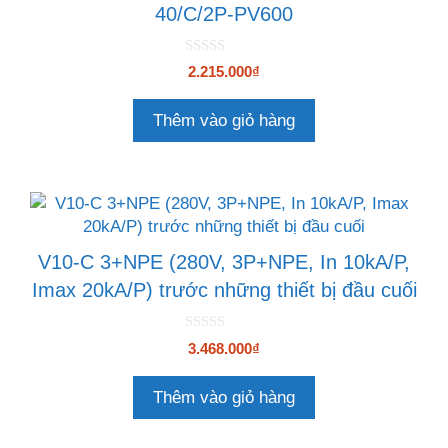
40/C/2P-PV600
0
2.215.000
₫
n
g
o
Thêm vào giỏ hàng
à
i
5
V10-C 3+NPE (280V, 3P+NPE, In 10kA/P,
Imax 20kA/P) trước những thiết bị đầu cuối
0
3.468.000
₫
n
g
o
Thêm vào giỏ hàng
à
i
5