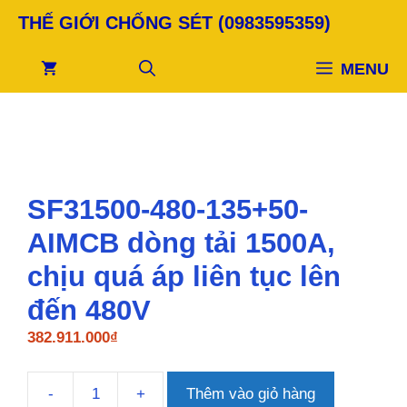
Chuyển
THẾ GIỚI CHỐNG SÉT (0983595359)
đến
nội
MENU
dung
SF31500-480-135+50-
AIMCB dòng tải 1500A,
chịu quá áp liên tục lên
đến 480V
382.911.000
₫
-
+
Thêm vào giỏ hàng
SF31500-