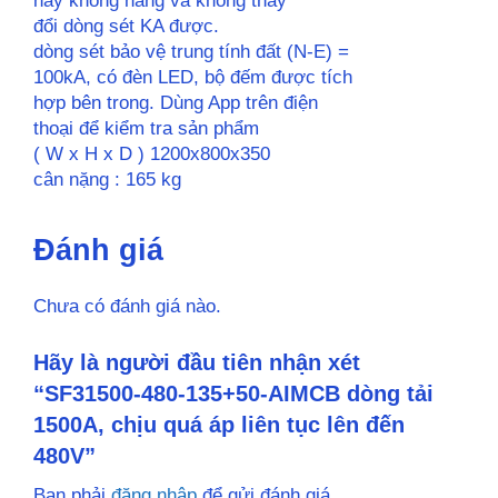
này không nâng và không thay
đổi dòng sét KA được.
dòng sét bảo vệ trung tính đất (N-E) =
100kA, có đèn LED, bộ đếm được tích
hợp bên trong. Dùng App trên điện
thoại để kiểm tra sản phẩm
( W x H x D ) 1200x800x350
cân nặng : 165 kg
Đánh giá
Chưa có đánh giá nào.
Hãy là người đầu tiên nhận xét
“SF31500-480-135+50-AIMCB dòng tải
1500A, chịu quá áp liên tục lên đến
480V”
Bạn phải
đăng nhập
để gửi đánh giá.