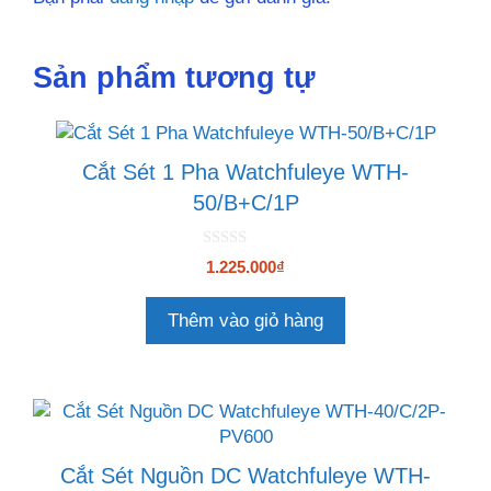
Sản phẩm tương tự
Cắt Sét 1 Pha Watchfuleye WTH-
50/B+C/1P
0
1.225.000
₫
n
g
o
Thêm vào giỏ hàng
à
i
5
Cắt Sét Nguồn DC Watchfuleye WTH-