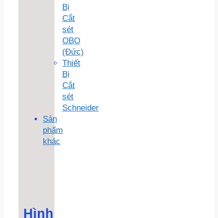
Bị
Cắt
sét
OBO
(Đức)
Thiết
Bị
Cắt
sét
Schneider
Sản
phẩm
khác
Hình