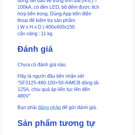
dòng sét bảo vệ trung tính đất (N-E) =
480V
100kA, có đèn LED, bộ đếm được tích
số
hợp bên trong. Dùng App trên điện
lượng
thoại để kiểm tra sản phẩm
( W x H x D ) 400x400x150
cân nặng : 11 kg
Đánh giá
Chưa có đánh giá nào.
Hãy là người đầu tiên nhận xét
“SF3125-480-100+50-AIMCB dòng tải
125A, chịu quá áp liên tục lên đến
480V”
Bạn phải
đăng nhập
để gửi đánh giá.
Sản phẩm tương tự