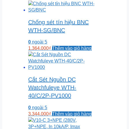
Chống sét tín hiệu BNC
WTH-SG/BNC
0
ngoài 5
1.364.000
₫
Thêm vào giỏ hàng
Cắt Sét Nguồn DC
Watchfuleye WTH-
40/C/2P-PV1000
0
ngoài 5
3.344.000
₫
Thêm vào giỏ hàng