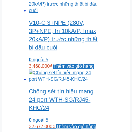
V10-C 3+NPE (280V,
3P+NPE, In 10kA/P, Imax
20kA/P) trước những thiết
bị đầu cuối
0
ngoài 5
3.468.000
₫
Thêm vào giỏ hàng
Chống sét tín hiệu mạng
24 port WTH-SG/RJ45-
KHC/24
0
ngoài 5
32.677.000
₫
Thêm vào giỏ hàng