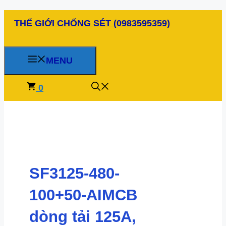
Chuyển
THẾ GIỚI CHỐNG SÉT (0983595359)
đến
nội
dung
MENU
0
SF3125-480-
100+50-AIMCB
dòng tải 125A,