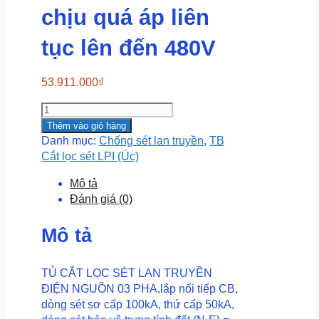
chịu quá áp liên
tục lên đến 480V
53.911.000
₫
SF3125-
480-
Thêm vào giỏ hàng
100+50-
Danh mục:
Chống sét lan truyền
,
TB
AIMCB
Cắt lọc sét LPI (Úc)
dòng
Mô tả
tải
Đánh giá (0)
125A,
chịu
Mô tả
quá
áp
liên
TỦ CẮT LỌC SÉT LAN TRUYỀN
tục
ĐIỆN NGUỒN 03 PHA,lắp nối tiếp CB,
lên
dòng sét sơ cấp 100kA, thứ cấp 50kA,
đến