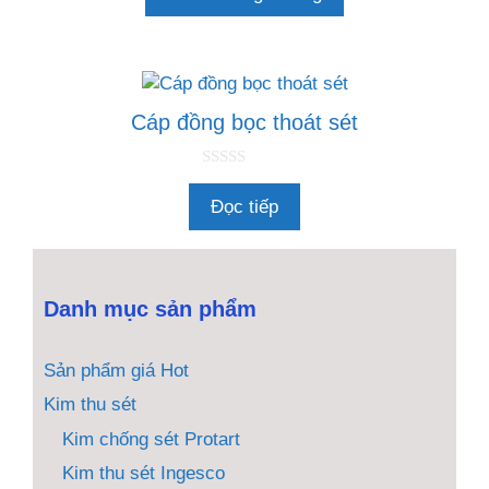
i
5
Cáp đồng bọc thoát sét
0
n
Đọc tiếp
g
o
à
i
5
Danh mục sản phẩm
Sản phẩm giá Hot
Kim thu sét
Kim chống sét Protart
Kim thu sét Ingesco