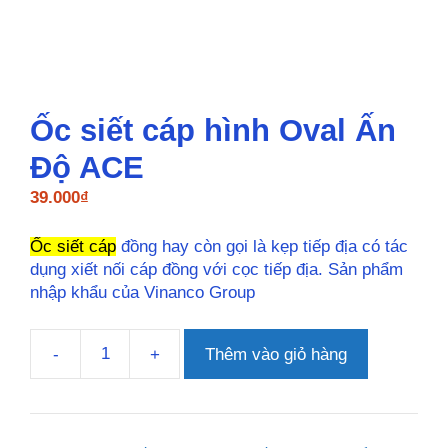
Ốc siết cáp hình Oval Ấn
Độ ACE
39.000
₫
Ốc siết cáp
đồng hay còn gọi là kẹp tiếp địa có tác
dụng xiết nối cáp đồng với cọc tiếp địa. Sản phẩm
nhập khẩu của Vinanco Group
-
+
Thêm vào giỏ hàng
Ốc
siết
cáp
hình