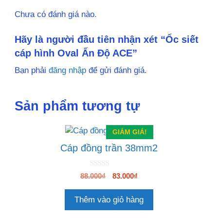
Chưa có đánh giá nào.
Hãy là người đầu tiên nhận xét “Ốc siết
cáp hình Oval Ấn Độ ACE”
Bạn phải
đăng nhập
để gửi đánh giá.
Sản phẩm tương tự
GIẢM GIÁ!
Cáp đồng trần 38mm2
0
Giá
Giá
88.000
₫
83.000
₫
n
gốc
hiện
g
o
là:
tại
Thêm vào giỏ hàng
à
88.000₫.
là:
i
5
83.000₫.