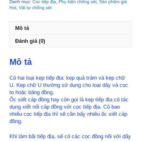
Danh mục:
Cọc tiếp địa
,
Phụ kiện chống sét
,
Sản phẩm giá
Oval
Hot
,
Vật tư chống sét
Ấn
Độ
ACE
Mô tả
số
lượng
Đánh giá (0)
Mô tả
Có hai loại kẹp tiếp địa: kẹp quả trám và kẹp chữ
U. Kẹp chữ U thường sử dụng cho loại dây và cọc
to hoặc băng đồng.
Ốc siết cáp đồng hay còn gọi là kẹp tiếp địa có tác
dụng xiết nối cáp đồng với cọc tiếp địa. Có bao
nhiêu cọc tiếp địa thì sẽ cần bấy nhiêu ốc xiết cáp
đồng.
Khi làm bãi tiếp địa, sẽ có các cọc đồng nối với dây