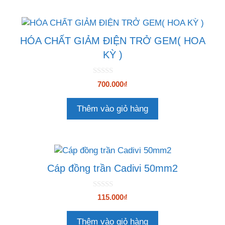
HÓA CHẤT GIẢM ĐIỆN TRỞ GEM( HOA
KỲ )
0
700.000
₫
n
g
o
Thêm vào giỏ hàng
à
i
5
Cáp đồng trần Cadivi 50mm2
0
115.000
₫
n
g
o
Thêm vào giỏ hàng
à