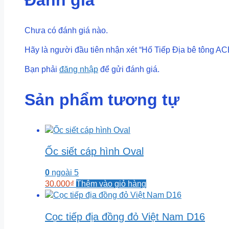
Đánh giá
Chưa có đánh giá nào.
Hãy là người đầu tiên nhận xét “Hố Tiếp Địa bê tông A
Bạn phải
đăng nhập
để gửi đánh giá.
Sản phẩm tương tự
Ốc siết cáp hình Oval
0
ngoài 5
30.000
₫
Thêm vào giỏ hàng
Cọc tiếp địa đồng đỏ Việt Nam D16