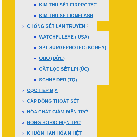
KIM THU SÉT CIRPROTEC
KIM THU SÉT IONFLASH
CHỐNG SÉT LAN TRUYỀN
WATCHFULEYE ( USA)
SPT SURGEPROTEC (KOREA)
OBO (ĐỨC)
CẮT LỌC SÉT LPI (ÚC)
SCHNEIDER (TQ)
CỌC TIẾP ĐỊA
CÁP ĐỒNG THOÁT SÉT
HÓA CHẤT GIẢM ĐIỆN TRỞ
ĐỒNG HỒ ĐO ĐIỆN TRỞ
KHUÔN HÀN HÓA NHIỆT