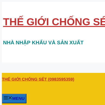
Chuyển
đến
nội
THẾ GIỚI CHỐNG SÉ
dung
NHÀ NHẬP KHẨU VÀ SẢN XUẤT
THẾ GIỚI CHỐNG SÉT (0983595359)
MENU