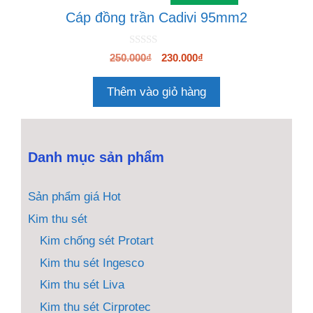
Cáp đồng trần Cadivi 95mm2
0
Giá
Giá
250.000
₫
230.000
₫
n
gốc
hiện
g
o
là:
tại
Thêm vào giỏ hàng
à
250.000₫.
là:
i
5
230.000₫.
Danh mục sản phẩm
Sản phẩm giá Hot
Kim thu sét
Kim chống sét Protart
Kim thu sét Ingesco
Kim thu sét Liva
Kim thu sét Cirprotec