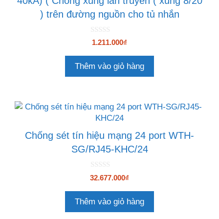
40kA) ( Chống xung lan truyền ( xung 8/20
) trên đường nguồn cho tủ nhắn
0
1.211.000
₫
n
g
o
Thêm vào giỏ hàng
à
i
5
Chống sét tín hiệu mạng 24 port WTH-
SG/RJ45-KHC/24
0
32.677.000
₫
n
g
o
Thêm vào giỏ hàng
à
i
5