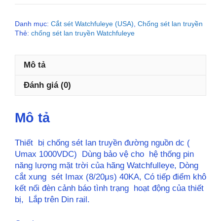
Nguồn
DC
Danh mục:
Cắt sét Watchfuleye (USA)
,
Chống sét lan truyền
Watchfuleye
Thẻ:
chống sét lan truyền Watchfuleye
WTH-
40/C/2P-
PV600
Mô tả
số
lượng
Đánh giá (0)
Mô tả
Thiết bị chống sét lan truyền đường nguồn dc (
Umax 1000VDC) Dùng bảo vệ cho hệ thống pin
năng lượng mặt trời của hãng Watchfulleye, Dòng
cắt xung sét Imax (8/20μs) 40KA, Có tiếp điểm khô
kết nối đèn cảnh báo tình trạng hoạt động của thiết
bị, Lắp trên Din rail.