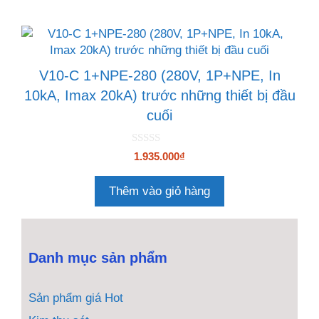
V10-C 1+NPE-280 (280V, 1P+NPE, In
10kA, Imax 20kA) trước những thiết bị đầu
cuối
0
1.935.000
₫
n
g
o
Thêm vào giỏ hàng
à
i
5
Danh mục sản phẩm
Sản phẩm giá Hot