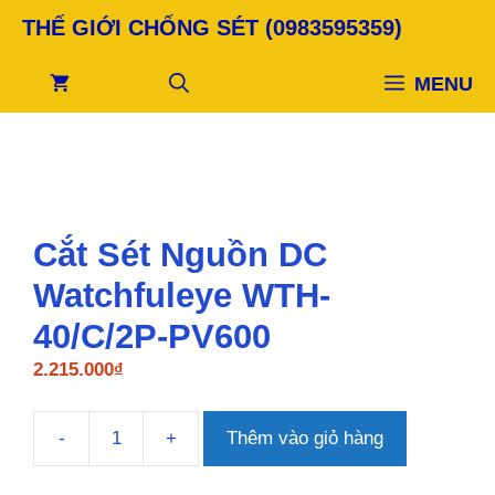
Chuyển
THẾ GIỚI CHỐNG SÉT (0983595359)
đến
nội
MENU
dung
Cắt Sét Nguồn DC
Watchfuleye WTH-
40/C/2P-PV600
2.215.000
₫
-
+
Thêm vào giỏ hàng
Cắt
Sét