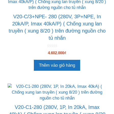
V20-C/3+NPE- 280 (280V, 3P+NPE, In
20kA/P, Imax 40kA/P) ( Chống xung lan
truyền ( xung 8/20 ) trên đường nguồn cho
tủ nhắn
0
4.602.000
₫
n
g
o
Thêm vào giỏ hàng
à
i
5
V20-C1-280 (280V, 1P, In 20kA, Imax