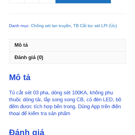
480-
NE100-
AIMCB
Danh mục:
Chống sét lan truyền
,
TB Cắt lọc sét LPI (Úc)
TỦ
CẮT
SÉT
Mô tả
LAN
TRUYỀN
Đánh giá (0)
ĐIỆN
NGUỒN
3
Mô tả
PHA
số
Tủ cắt sét 03 pha, dòng sét 100KA, không phụ
lượng
thuộc dòng tải, lắp song song CB, có đèn LED, bộ
đếm được tích hợp bên trong. Dùng App trên điện
thoại để kiểm tra sản phẩm
Đánh giá