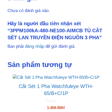
Chưa có đánh giá nào.
Hãy là người đầu tiên nhận xét
“3PPM100kA-480-NE100-AIMCB TỦ CẮT
SÉT LAN TRUYỀN ĐIỆN NGUỒN 3 PHA”
Bạn phải
đăng nhập
để gửi đánh giá.
Sản phẩm tương tự
Cắt Sét 1 Pha Watchfuleye WTH-
65/B+C/1P
0
1.459.000
₫
n