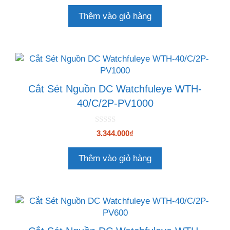
g
o
Thêm vào giỏ hàng
à
i
5
Cắt Sét Nguồn DC Watchfuleye WTH-
40/C/2P-PV1000
0
3.344.000
₫
n
g
o
Thêm vào giỏ hàng
à
i
5