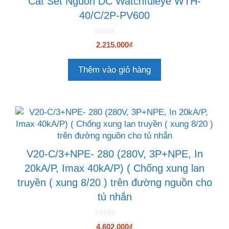
Cắt Sét Nguồn DC Watchfuleye WTH-
40/C/2P-PV600
0
2.215.000
₫
n
g
o
Thêm vào giỏ hàng
à
i
5
V20-C/3+NPE- 280 (280V, 3P+NPE, In
20kA/P, Imax 40kA/P) ( Chống xung lan
truyền ( xung 8/20 ) trên đường nguồn cho
tủ nhắn
0
4.602.000
₫