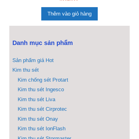
n
g
o
Thêm vào giỏ hàng
à
i
5
Danh mục sản phẩm
Sản phẩm giá Hot
Kim thu sét
Kim chống sét Protart
Kim thu sét Ingesco
Kim thu sét Liva
Kim thu sét Cirprotec
Kim thu sét Onay
Kim thu sét IonFlash
Kim thu sét Stormaster