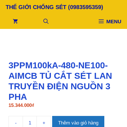
Chuyển
THẾ GIỚI CHỐNG SÉT (0983595359)
đến
nội
MENU
dung
3PPM100kA-480-NE100-
AIMCB TỦ CẮT SÉT LAN
TRUYỀN ĐIỆN NGUỒN 3
PHA
15.344.000
₫
-
+
Thêm vào giỏ hàng
3PPM100kA-