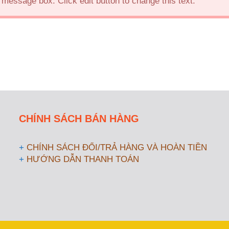
 message box. Click edit button to change this text.
CHÍNH SÁCH BÁN HÀNG
+
CHÍNH SÁCH ĐỔI/TRẢ HÀNG VÀ HOÀN TIỀN
+
HƯỚNG DẪN THANH TOÁN