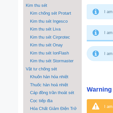
Kim thu sét
I am
Kim chống sét Protart
Kim thu sét Ingesco
Kim thu sét Liva
I am
Kim thu sét Cirprotec
Kim thu sét Onay
Kim thu sét IonFlash
I am
Kim thu sét Stormaster
Vật tư chống sét
Khuôn hàn hóa nhiệt
Thuốc hàn hoá nhiệt
Warning
Cáp đồng trần thoát sét
Cọc tiếp địa
I am
Hóa Chất Giảm Điện Trở