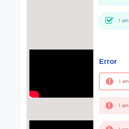
I am
Error
I am
I am