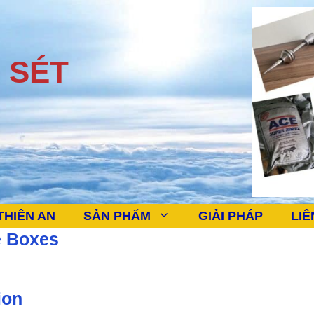
 SÉT
THIÊN AN
SẢN PHẨM
GIẢI PHÁP
LIÊ
 Boxes
ion