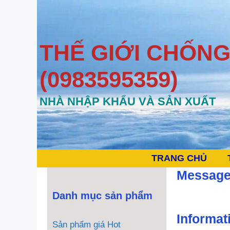
Chuyển
đến
nội
dung
THẾ GIỚI CHỐNG
(0983595359)
NHÀ NHẬP KHẨU VÀ SẢN XUẤT
TRANG CHỦ
Message
Danh mục sản phẩm
Informat
Sản phẩm giá Hot